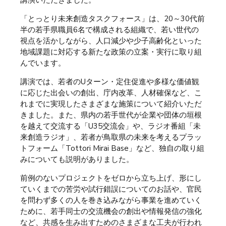
講演いただきました。
「とっとり未来創造タスクフォース」は、20～30代前
半の若手県職員6名で構成される組織で、若い世代の
視点を活かしながら、人口減少や少子高齢化といった
地域課題に対応する新たな政策の立案・実行に取り組
んでいます。
講演では、若者のUターン・定住促進や多様な価値観
に応じた出会いの創出、庁内改革、人材確保など、こ
れまでに実現したさまざまな施策について紹介いただ
きました。また、県内の若手世代が企業や団体の垣根
を越えて交流する「U35交流会」や、ラジオ番組「未
来創造ラジオ」、若者が鳥取県の未来を考えるプラッ
トフォーム「Tottori Mirai Base」など、独自の取り組
みについても説明がありました。
前例のないプロジェクトをゼロから立ち上げ、形にし
ていくまでの苦労や試行錯誤についてのお話や、官民
を問わず多くの人を巻き込みながら事業を進めていく
ために、若手同士の交流機会の創出や情報発信の強化
など、共感を生み出すためのさまざまな工夫が行われ